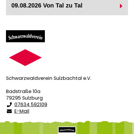
09.08.2026 Von Tal zu Tal
Schwarzwaldverein Sulzbachtal e.V.
Badstraße 10a
Wir bitten um Anmeldung an: swv-mtb-
79295 Sulzburg
07634 592109
sulzburg@web.de
E-Mail
oder per Handy: 0176 96670148